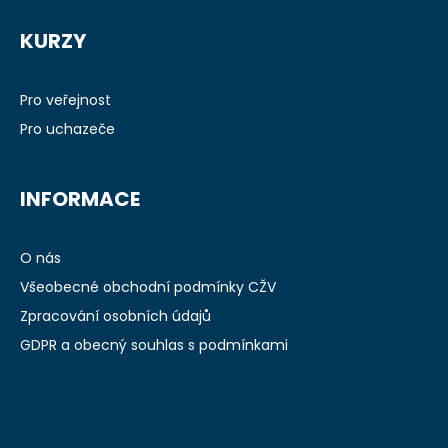
Z
á
KURZY
p
a
t
Pro veřejnost
í
Pro uchazeče
INFORMACE
O nás
Všeobecné obchodní podmínky CŽV
Zpracování osobních údajů
GDPR a obecný souhlas s podmínkami