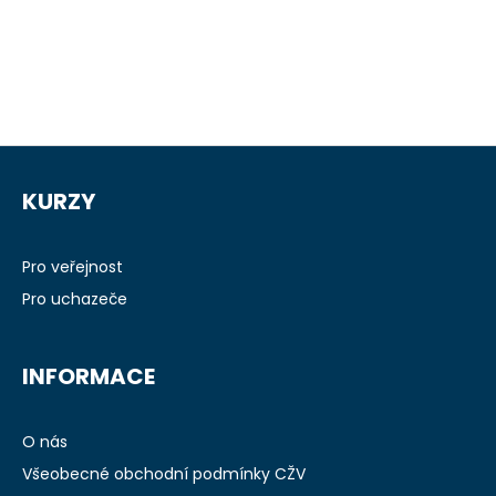
Z
á
KURZY
p
a
t
Pro veřejnost
í
Pro uchazeče
INFORMACE
O nás
Všeobecné obchodní podmínky CŽV