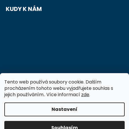
KUDY K NÁM
Tento web používá soubory cookie. Dalším
procházením tohoto webu vyjadřujete souhlas s
jejich používáním.. Více informací
zde
.
Nastavení
Vytvořil Shoptet
Copyright 2026
FTVS-vzdelavani.cz
. Všechna
Souhlasím
práva vyhrazena.
Upravit nastavení cookies