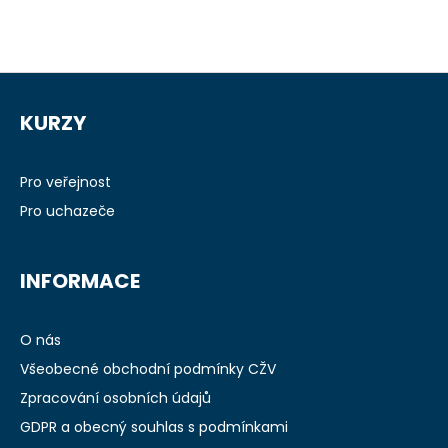
Z
á
KURZY
p
a
t
Pro veřejnost
í
Pro uchazeče
INFORMACE
O nás
Všeobecné obchodní podmínky CŽV
Zpracování osobních údajů
GDPR a obecný souhlas s podmínkami