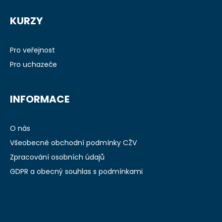
Z
á
KURZY
p
a
t
Pro veřejnost
í
Pro uchazeče
INFORMACE
O nás
Všeobecné obchodní podmínky CŽV
Zpracování osobních údajů
GDPR a obecný souhlas s podmínkami