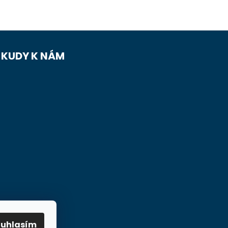
KUDY K NÁM
ouhlasím