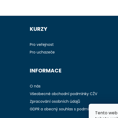
Z
á
KURZY
p
a
t
Pro veřejnost
í
Pro uchazeče
INFORMACE
O nás
Všeobecné obchodní podmínky CŽV
Zpracování osobních údajů
GDPR a obecný souhlas s podmínkami
Tento web 