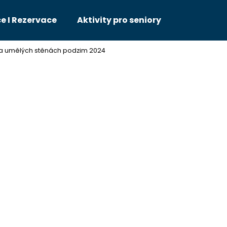
e I Rezervace
Aktivity pro seniory
 na umělých stěnách podzim 2024
Co potřebujete najít?
HLEDAT
Doporučujeme