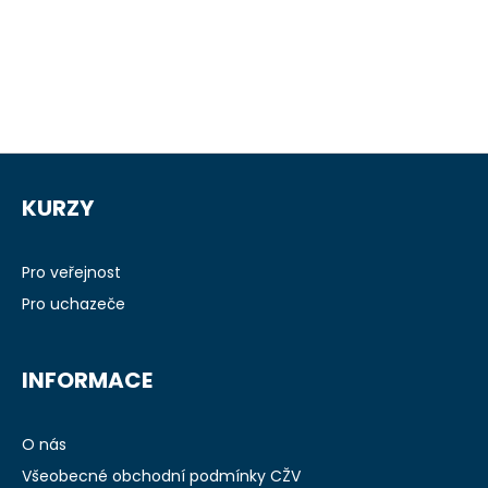
Z
á
KURZY
p
a
t
Pro veřejnost
í
Pro uchazeče
INFORMACE
O nás
Všeobecné obchodní podmínky CŽV