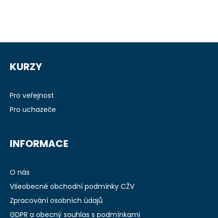
Z
á
KURZY
p
a
t
Pro veřejnost
í
Pro uchazeče
INFORMACE
O nás
Všeobecné obchodní podmínky CŽV
Zpracování osobních údajů
GDPR a obecný souhlas s podmínkami