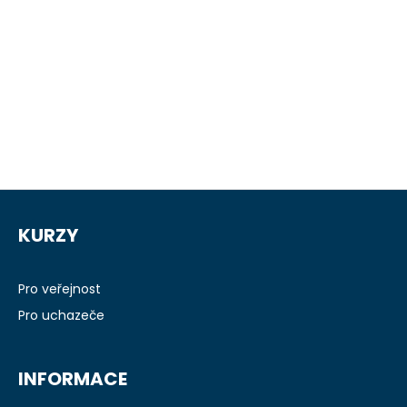
Z
á
KURZY
p
a
t
Pro veřejnost
í
Pro uchazeče
INFORMACE