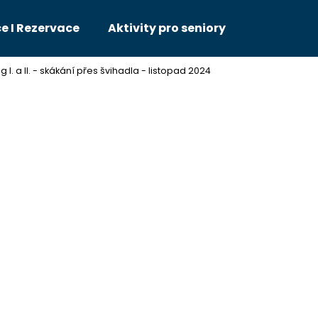
e I Rezervace
Aktivity pro seniory
 I. a II. - skákání přes švihadla - listopad 2024
Co potřebujete najít?
HLEDAT
Doporučujeme