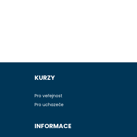
Z
á
KURZY
p
a
t
Pro veřejnost
í
Pro uchazeče
INFORMACE