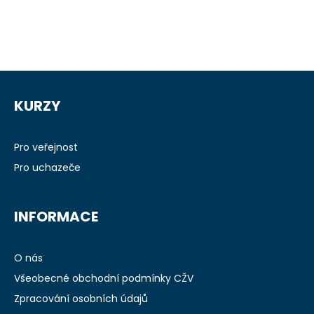
Z
á
KURZY
p
a
t
Pro veřejnost
í
Pro uchazeče
INFORMACE
O nás
Všeobecné obchodní podmínky CŽV
Zpracování osobních údajů