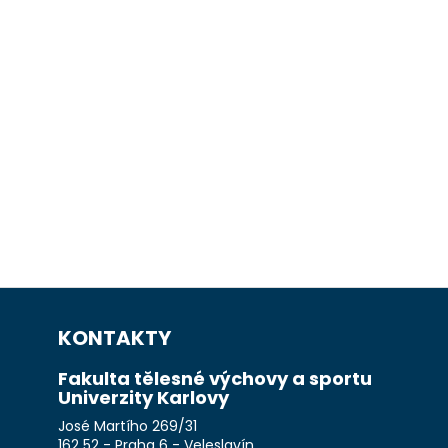
KONTAKTY
Fakulta tělesné výchovy a sportu
Univerzity Karlovy
José Martího 269/31
162 52 - Praha 6 - Veleslavín