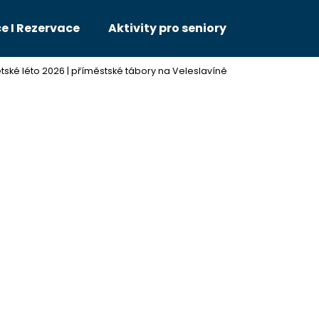
e I Rezervace
Aktivity pro seniory
tské léto 2026 | příměstské tábory na Veleslavíně
Co potřebujete najít?
HLEDAT
Doporučujeme