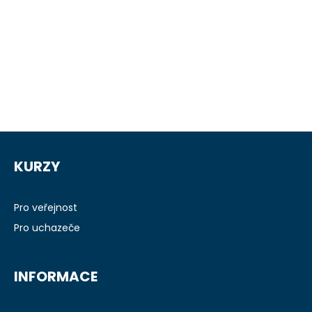
Z
á
KURZY
p
a
t
Pro veřejnost
í
Pro uchazeče
INFORMACE