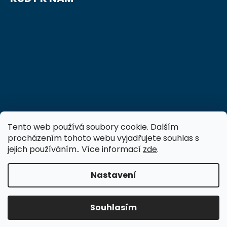
Tento web používá soubory cookie. Dalším
procházením tohoto webu vyjadřujete souhlas s
jejich používáním.. Více informací
zde
.
Nastavení
Vytvořil Shoptet
Copyright 2026
FTVS-vzdelavani.cz
. Všechna
Souhlasím
práva vyhrazena.
Upravit nastavení cookies