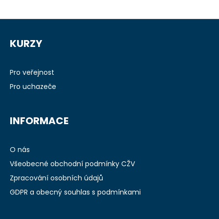
Z
á
KURZY
p
a
t
Pro veřejnost
í
Pro uchazeče
INFORMACE
O nás
Všeobecné obchodní podmínky CŽV
Zpracování osobních údajů
GDPR a obecný souhlas s podmínkami