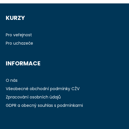
Z
á
KURZY
p
a
t
Pro veřejnost
í
Pro uchazeče
INFORMACE
O nás
Všeobecné obchodní podmínky CŽV
Zpracování osobních údajů
GDPR a obecný souhlas s podmínkami