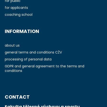
e
for public
r
for applicants
coaching school
INFORMATION
about us
general terms and conditions CŽV
processing of personal data
GDPR and general agreement to the terms and
conditions
CONTACT
Fakulta tělesné výchovy a sportu