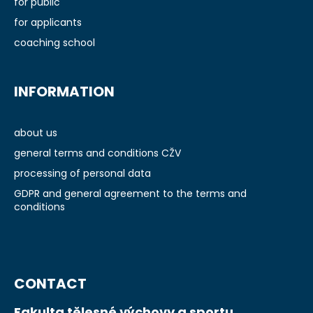
e
for public
r
for applicants
coaching school
INFORMATION
about us
general terms and conditions CŽV
processing of personal data
GDPR and general agreement to the terms and
conditions
CONTACT
Fakulta tělesné výchovy a sportu